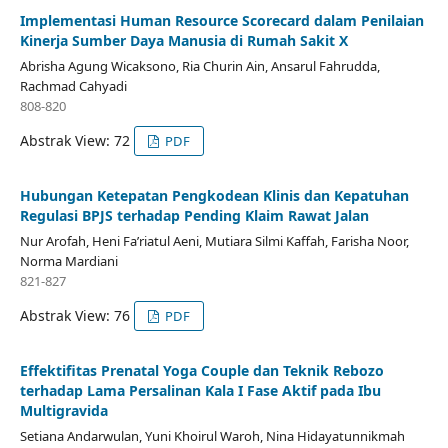
Implementasi Human Resource Scorecard dalam Penilaian
Kinerja Sumber Daya Manusia di Rumah Sakit X
Abrisha Agung Wicaksono, Ria Churin Ain, Ansarul Fahrudda,
Rachmad Cahyadi
808-820
Abstrak View: 72
PDF
Hubungan Ketepatan Pengkodean Klinis dan Kepatuhan
Regulasi BPJS terhadap Pending Klaim Rawat Jalan
Nur Arofah, Heni Fa’riatul Aeni, Mutiara Silmi Kaffah, Farisha Noor,
Norma Mardiani
821-827
Abstrak View: 76
PDF
Effektifitas Prenatal Yoga Couple dan Teknik Rebozo
terhadap Lama Persalinan Kala I Fase Aktif pada Ibu
Multigravida
Setiana Andarwulan, Yuni Khoirul Waroh, Nina Hidayatunnikmah