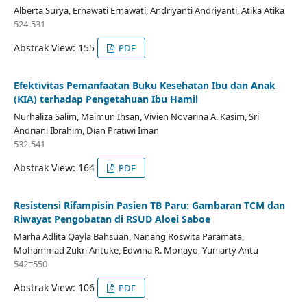
Alberta Surya, Ernawati Ernawati, Andriyanti Andriyanti, Atika Atika
524-531
Abstrak View: 155
PDF
Efektivitas Pemanfaatan Buku Kesehatan Ibu dan Anak
(KIA) terhadap Pengetahuan Ibu Hamil
Nurhaliza Salim, Maimun Ihsan, Vivien Novarina A. Kasim, ⁠Sri
Andriani Ibrahim, ⁠Dian Pratiwi Iman
532-541
Abstrak View: 164
PDF
Resistensi Rifampisin Pasien TB Paru: Gambaran TCM dan
Riwayat Pengobatan di RSUD Aloei Saboe
Marha Adlita Qayla Bahsuan, Nanang Roswita Paramata,
Mohammad Zukri Antuke, Edwina R. Monayo, Yuniarty Antu
542=550
Abstrak View: 106
PDF