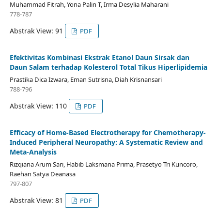
Muhammad Fitrah, Yona Palin T, Irma Desylia Maharani
778-787
Abstrak View: 91
PDF
Efektivitas Kombinasi Ekstrak Etanol Daun Sirsak dan
Daun Salam terhadap Kolesterol Total Tikus Hiperlipidemia
Prastika Dica Izwara, Eman Sutrisna, Diah Krisnansari
788-796
Abstrak View: 110
PDF
Efficacy of Home-Based Electrotherapy for Chemotherapy-
Induced Peripheral Neuropathy: A Systematic Review and
Meta-Analysis
Rizqiana Arum Sari, Habib Laksmana Prima, Prasetyo Tri Kuncoro,
Raehan Satya Deanasa
797-807
Abstrak View: 81
PDF