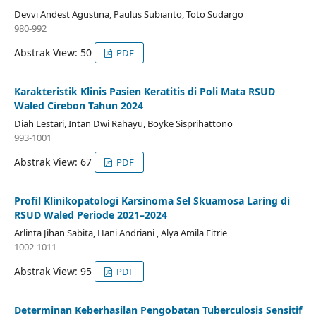
Devvi Andest Agustina, Paulus Subianto, Toto Sudargo
980-992
Abstrak View: 50
PDF
Karakteristik Klinis Pasien Keratitis di Poli Mata RSUD
Waled Cirebon Tahun 2024
Diah Lestari, Intan Dwi Rahayu, Boyke Sisprihattono
993-1001
Abstrak View: 67
PDF
Profil Klinikopatologi Karsinoma Sel Skuamosa Laring di
RSUD Waled Periode 2021–2024
Arlinta Jihan Sabita, Hani Andriani , Alya Amila Fitrie
1002-1011
Abstrak View: 95
PDF
Determinan Keberhasilan Pengobatan Tuberculosis Sensitif