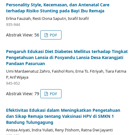
Personality Style, Kecemasan, dan Antenatal Care
terhadap Risiko Stunting pada Bayi Ibu Remaja
Erlina Fauziah, Resti Dona Saputri, Israfil Israfil
935-944
Abstrak View: 56
PDF
Pengaruh Edukasi Diet Diabetes Mellitus terhadap Tingkat
Pengetahuan Lansia di Posyandu Lansia Desa Karangjati
Pandaan Pasuruan
Umi Mardaenatuz Zahro, Faishol Roni, Erna Ts. Fitriyah, Tiara Fatma
P, Arif Wijaya
945-952
Abstrak View: 79
PDF
Efektivitas Edukasi dalam Meningkatkan Pengetahuan
dan Sikap Remaja tentang Vaksinasi HPV di SMKN 1
Bandung Tulungagung
Anissa Ariyati, Indra Yuliati, Reny I’tishom, Ratna Dwi Jayanti