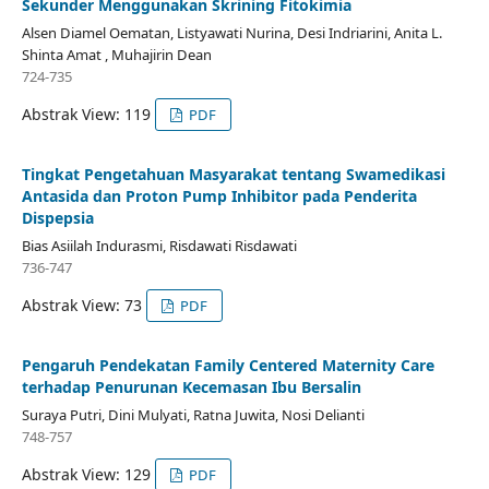
Sekunder Menggunakan Skrining Fitokimia
Alsen Diamel Oematan, Listyawati Nurina, Desi Indriarini, Anita L.
Shinta Amat , Muhajirin Dean
724-735
Abstrak View: 119
PDF
Tingkat Pengetahuan Masyarakat tentang Swamedikasi
Antasida dan Proton Pump Inhibitor pada Penderita
Dispepsia
Bias Asiilah Indurasmi, Risdawati Risdawati
736-747
Abstrak View: 73
PDF
Pengaruh Pendekatan Family Centered Maternity Care
terhadap Penurunan Kecemasan Ibu Bersalin
Suraya Putri, Dini Mulyati, Ratna Juwita, Nosi Delianti
748-757
Abstrak View: 129
PDF