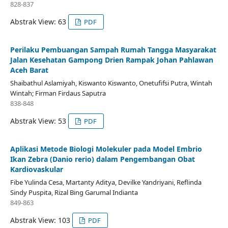
828-837
Abstrak View: 63
PDF
Perilaku Pembuangan Sampah Rumah Tangga Masyarakat
Jalan Kesehatan Gampong Drien Rampak Johan Pahlawan
Aceh Barat
Shaibathul Aslamiyah, Kiswanto Kiswanto, Onetufifsi Putra, Wintah
Wintah; Firman Firdaus Saputra
838-848
Abstrak View: 53
PDF
Aplikasi Metode Biologi Molekuler pada Model Embrio
Ikan Zebra (Danio rerio) dalam Pengembangan Obat
Kardiovaskular
Fibe Yulinda Cesa, Martanty Aditya, Devilke Yandriyani, Reflinda
Sindy Puspita, Rizal Bing Garumal Indianta
849-863
Abstrak View: 103
PDF