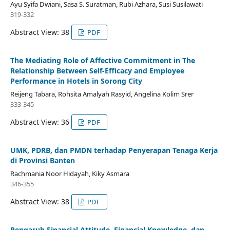
Ayu Syifa Dwiani, Sasa S. Suratman, Rubi Azhara, Susi Susilawati
319-332
Abstract View: 38
PDF
The Mediating Role of Affective Commitment in The
Relationship Between Self-Efficacy and Employee
Performance in Hotels in Sorong City
Reijeng Tabara, Rohsita Amalyah Rasyid, Angelina Kolim Srer
333-345
Abstract View: 36
PDF
UMK, PDRB, dan PMDN terhadap Penyerapan Tenaga Kerja
di Provinsi Banten
Rachmania Noor Hidayah, Kiky Asmara
346-355
Abstract View: 38
PDF
Pengaruh Financial Attitude, Financial Knowledge, dan