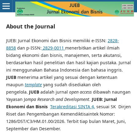
About the Journal
JUEB: Jurnal Ekonomi dan Bisnis memiliki e-ISSN:
2828-
8858
dan p-ISSN:
2829-0011
menerbitkan artikel ilmiah
bidang ekonomi dan bisnis, manajemen, serta akutansi,
berdasarkan hasil penelitian dan hasil kajian pustaka. Jurnal
ini menggunakan Bahasa Indonesia dan bahasa inggris.
JUEB
menerima artikel yang sesuai dengan ketentuan
maupun
template
yang sudah disediakan oleh
pengelola.
JUEB
adalah jurnal
open access
dibawah naungan
Yayasan J
ompa Research and Development
.
JUEB: Jurnal
Ekonomi dan Bisnis
Terakreditasi SINTA 4,
sesuai SK Dirjen
Riset dan Pengembangan Kemendiktisaintek Nomor:
1286/DST/C3/HM.01.00/2026. Terbit tiap bulan Maret, Juni,
September dan Desember.