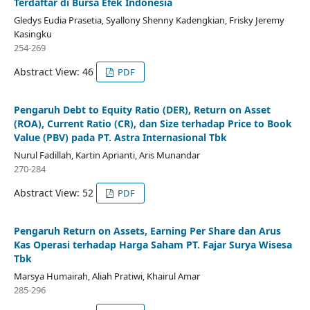
Terdaftar di Bursa Efek Indonesia
Gledys Eudia Prasetia, Syallony Shenny Kadengkian, Frisky Jeremy
Kasingku
254-269
Abstract View: 46
PDF
Pengaruh Debt to Equity Ratio (DER), Return on Asset
(ROA), Current Ratio (CR), dan Size terhadap Price to Book
Value (PBV) pada PT. Astra Internasional Tbk
Nurul Fadillah, Kartin Aprianti, Aris Munandar
270-284
Abstract View: 52
PDF
Pengaruh Return on Assets, Earning Per Share dan Arus
Kas Operasi terhadap Harga Saham PT. Fajar Surya Wisesa
Tbk
Marsya Humairah, Aliah Pratiwi, Khairul Amar
285-296