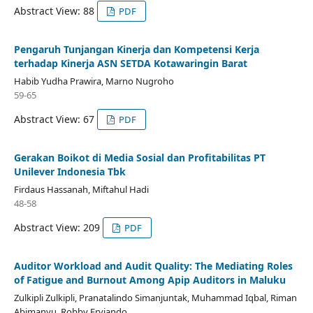
Abstract View: 88
PDF
Pengaruh Tunjangan Kinerja dan Kompetensi Kerja
terhadap Kinerja ASN SETDA Kotawaringin Barat
Habib Yudha Prawira, Marno Nugroho
59-65
Abstract View: 67
PDF
Gerakan Boikot di Media Sosial dan Profitabilitas PT
Unilever Indonesia Tbk
Firdaus Hassanah, Miftahul Hadi
48-58
Abstract View: 209
PDF
Auditor Workload and Audit Quality: The Mediating Roles
of Fatigue and Burnout Among Apip Auditors in Maluku
Zulkipli Zulkipli, Pranatalindo Simanjuntak, Muhammad Iqbal, Riman
Abimanyu, Robby Erviando