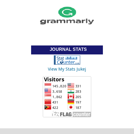
JOURNAL STATS
View My Stats Jukej