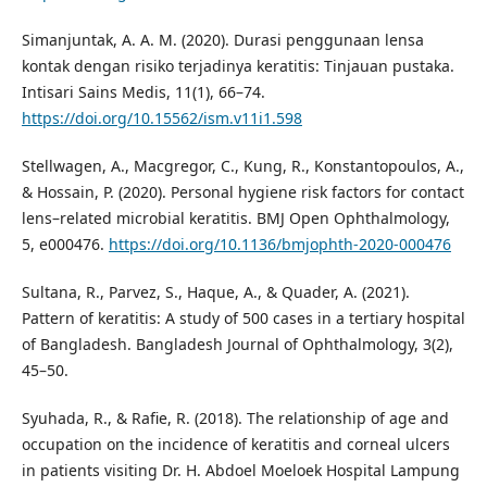
Simanjuntak, A. A. M. (2020). Durasi penggunaan lensa
kontak dengan risiko terjadinya keratitis: Tinjauan pustaka.
Intisari Sains Medis, 11(1), 66–74.
https://doi.org/10.15562/ism.v11i1.598
Stellwagen, A., Macgregor, C., Kung, R., Konstantopoulos, A.,
& Hossain, P. (2020). Personal hygiene risk factors for contact
lens–related microbial keratitis. BMJ Open Ophthalmology,
5, e000476.
https://doi.org/10.1136/bmjophth-2020-000476
Sultana, R., Parvez, S., Haque, A., & Quader, A. (2021).
Pattern of keratitis: A study of 500 cases in a tertiary hospital
of Bangladesh. Bangladesh Journal of Ophthalmology, 3(2),
45–50.
Syuhada, R., & Rafie, R. (2018). The relationship of age and
occupation on the incidence of keratitis and corneal ulcers
in patients visiting Dr. H. Abdoel Moeloek Hospital Lampung