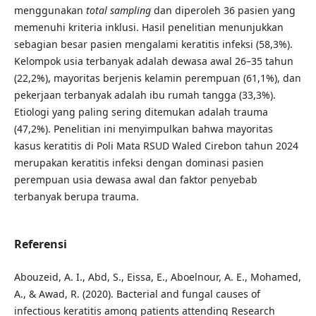
menggunakan
total sampling
dan diperoleh 36 pasien yang
memenuhi kriteria inklusi. Hasil penelitian menunjukkan
sebagian besar pasien mengalami keratitis infeksi (58,3%).
Kelompok usia terbanyak adalah dewasa awal 26–35 tahun
(22,2%), mayoritas berjenis kelamin perempuan (61,1%), dan
pekerjaan terbanyak adalah ibu rumah tangga (33,3%).
Etiologi yang paling sering ditemukan adalah trauma
(47,2%). Penelitian ini menyimpulkan bahwa mayoritas
kasus keratitis di Poli Mata RSUD Waled Cirebon tahun 2024
merupakan keratitis infeksi dengan dominasi pasien
perempuan usia dewasa awal dan faktor penyebab
terbanyak berupa trauma.
Referensi
Abouzeid, A. I., Abd, S., Eissa, E., Aboelnour, A. E., Mohamed,
A., & Awad, R. (2020). Bacterial and fungal causes of
infectious keratitis among patients attending Research