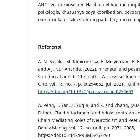
ANC secara konsisten. Hasil penelitian menunju
psikologis, khususnya gaya kepribadian, berper
menurunkan risiko stunting pada bayi ibu remaj
Referensi
A. N. Sartika, M. Khoirunnisa, E. Meiyetriani, E. 
and A J. Nur Ananda. (2022). “Prenatal and post
stunting at age 0– 11 months: A cross-sectional 
One, vol. 16, no. 7, p. e0254662, Jul. 2021, [Onlin
https://doi.org/10.1371/journal.pone.0254662
A. Peng, L. Yan, Z. Yuqin, and Z. and Zhang, (20
Father- Child Attachment and Adolescents’ Anxiet
Chain Mediating Roles of Neuroticism and Peer 
Behav Manag, vol. 17, no. null, pp. 2971–2985,
https://doi:10.2147/PRBM.S467290