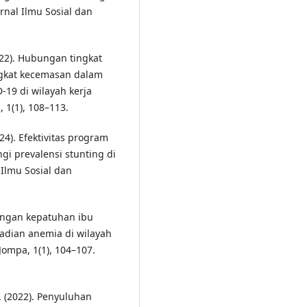
nal Ilmu Sosial dan
2022). Hubungan tingkat
ngkat kecemasan dalam
19 di wilayah kerja
 1(1), 108–113.
024). Efektivitas program
i prevalensi stunting di
 Ilmu Sosial dan
ubungan kepatuhan ibu
adian anemia di wilayah
Jompa, 1(1), 104–107.
S. (2022). Penyuluhan