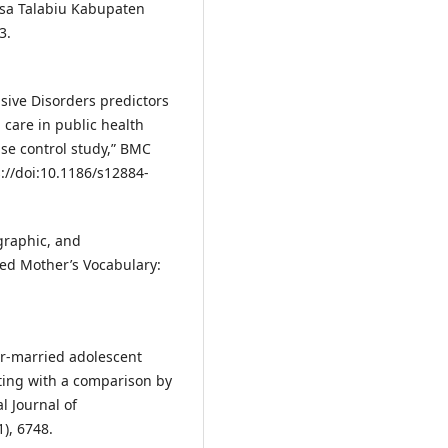
esa Talabiu Kabupaten
3.
sive Disorders predictors
care in public health
ase control study,” BMC
s://doi:10.1186/s12884-
graphic, and
ged Mother’s Vocabulary:
ver-married adolescent
ting with a comparison by
l Journal of
), 6748.