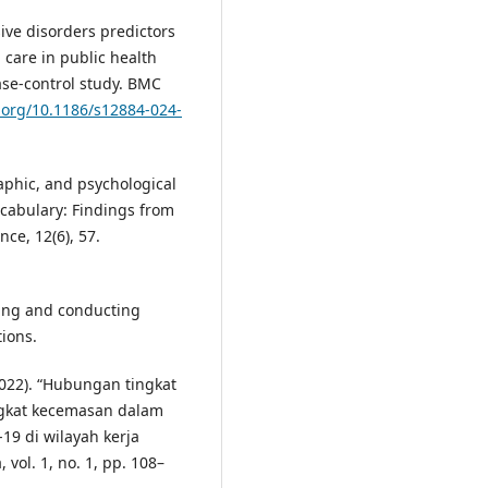
ive disorders predictors
care in public health
case-control study. BMC
i.org/10.1186/s12884-024-
aphic, and psychological
ocabulary: Findings from
nce, 12(6), 57.
gning and conducting
ions.
(2022). “Hubungan tingkat
ngkat kecemasan dalam
9 di wilayah kerja
vol. 1, no. 1, pp. 108–