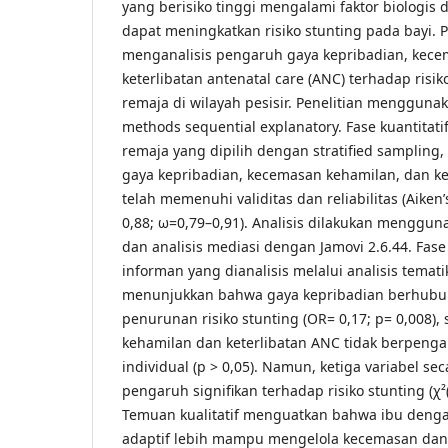
yang berisiko tinggi mengalami faktor biologis 
dapat meningkatkan risiko stunting pada bayi. P
menganalisis pengaruh gaya kepribadian, kece
keterlibatan antenatal care (ANC) terhadap risik
remaja di wilayah pesisir. Penelitian mengguna
methods sequential explanatory. Fase kuantitati
remaja yang dipilih dengan stratified samplin
gaya kepribadian, kecemasan kehamilan, dan ke
telah memenuhi validitas dan reliabilitas (Aiken
0,88; ω=0,79–0,91). Analisis dilakukan mengguna
dan analisis mediasi dengan Jamovi 2.6.44. Fase 
informan yang dianalisis melalui analisis tematik.
menunjukkan bahwa gaya kepribadian berhubun
penurunan risiko stunting (OR= 0,17; p= 0,008
kehamilan dan keterlibatan ANC tidak berpengar
individual (p > 0,05). Namun, ketiga variabel s
pengaruh signifikan terhadap risiko stunting (χ²(
Temuan kualitatif menguatkan bahwa ibu denga
adaptif lebih mampu mengelola kecemasan da