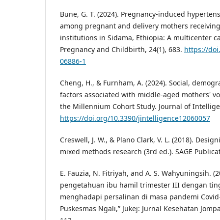
Bune, G. T. (2024). Pregnancy-induced hypertens
among pregnant and delivery mothers receiving 
institutions in Sidama, Ethiopia: A multicenter 
Pregnancy and Childbirth, 24(1), 683.
https://do
06886-1
Cheng, H., & Furnham, A. (2024). Social, demogr
factors associated with middle-aged mothers' v
the Millennium Cohort Study. Journal of Intellige
https://doi.org/10.3390/jintelligence12060057
Creswell, J. W., & Plano Clark, V. L. (2018). Desi
mixed methods research (3rd ed.). SAGE Publicat
E. Fauzia, N. Fitriyah, and A. S. Wahyuningsih. 
pengetahuan ibu hamil trimester III dengan ti
menghadapi persalinan di masa pandemi Covid-1
Puskesmas Ngali,” Jukej: Jurnal Kesehatan Jompa, 