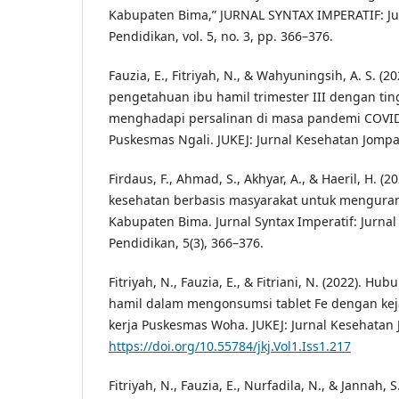
Kabupaten Bima,” JURNAL SYNTAX IMPERATIF: Jur
Pendidikan, vol. 5, no. 3, pp. 366–376.
Fauzia, E., Fitriyah, N., & Wahyuningsih, A. S. (
pengetahuan ibu hamil trimester III dengan ti
menghadapi persalinan di masa pandemi COVID-
Puskesmas Ngali. JUKEJ: Jurnal Kesehatan Jompa,
Firdaus, F., Ahmad, S., Akhyar, A., & Haeril, H. (2
kesehatan berbasis masyarakat untuk mengurang
Kabupaten Bima. Jurnal Syntax Imperatif: Jurnal
Pendidikan, 5(3), 366–376.
Fitriyah, N., Fauzia, E., & Fitriani, N. (2022). H
hamil dalam mengonsumsi tablet Fe dengan kej
kerja Puskesmas Woha. JUKEJ: Jurnal Kesehatan 
https://doi.org/10.55784/jkj.Vol1.Iss1.217
Fitriyah, N., Fauzia, E., Nurfadila, N., & Jannah, 