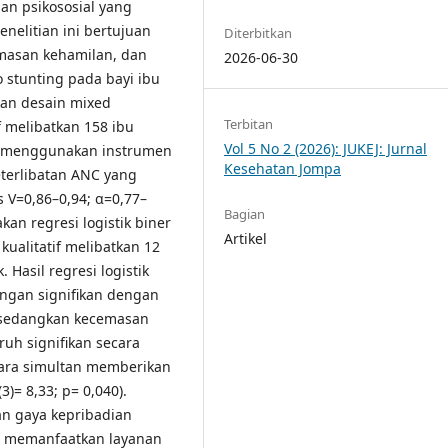
dan psikososial yang
enelitian ini bertujuan
Diterbitkan
masan kehamilan, dan
2026-06-30
o stunting pada bayi ibu
kan desain mixed
Terbitan
f melibatkan 158 ibu
Vol 5 No 2 (2026): JUKEJ: Jurnal
g, menggunakan instrumen
Kesehatan Jompa
terlibatan ANC yang
’s V=0,86–0,94; α=0,77–
Bagian
kan regresi logistik biner
Artikel
kualitatif melibatkan 12
 Hasil regresi logistik
gan signifikan dengan
), sedangkan kecemasan
uh signifikan secara
ecara simultan memberikan
3)= 8,33; p= 0,040).
n gaya kepribadian
n memanfaatkan layanan