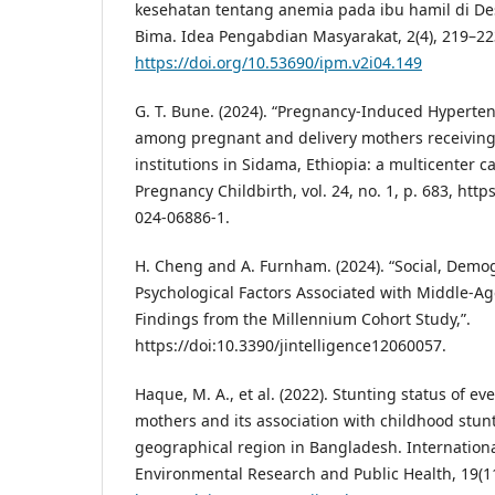
kesehatan tentang anemia pada ibu hamil di D
Bima. Idea Pengabdian Masyarakat, 2(4), 219–22
https://doi.org/10.53690/ipm.v2i04.149
G. T. Bune. (2024). “Pregnancy-Induced Hyperten
among pregnant and delivery mothers receiving 
institutions in Sidama, Ethiopia: a multicenter c
Pregnancy Childbirth, vol. 24, no. 1, p. 683, http
024-06886-1.
H. Cheng and A. Furnham. (2024). “Social, Demo
Psychological Factors Associated with Middle-A
Findings from the Millennium Cohort Study,”.
https://doi:10.3390/jintelligence12060057.
Haque, M. A., et al. (2022). Stunting status of e
mothers and its association with childhood stun
geographical region in Bangladesh. Internationa
Environmental Research and Public Health, 19(11