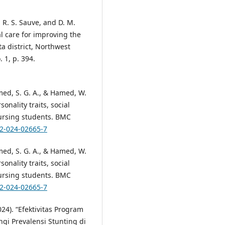
, R. S. Sauve, and D. M.
l care for improving the
 district, Northwest
 1, p. 394.
amed, S. G. A., & Hamed, W.
onality traits, social
nursing students. BMC
12-024-02665-7
amed, S. G. A., & Hamed, W.
onality traits, social
nursing students. BMC
12-024-02665-7
024). “Efektivitas Program
i Prevalensi Stunting di