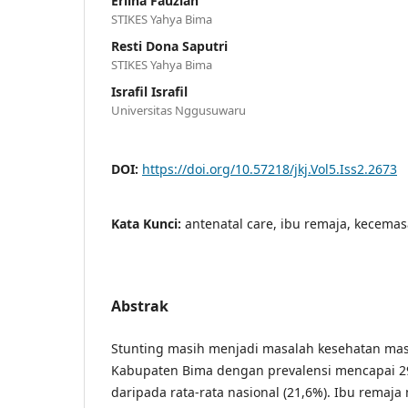
Erlina Fauziah
STIKES Yahya Bima
Resti Dona Saputri
STIKES Yahya Bima
Israfil Israfil
Universitas Nggusuwaru
DOI:
https://doi.org/10.57218/jkj.Vol5.Iss2.2673
Kata Kunci:
antenatal care, ibu remaja, kecemas
Abstrak
Stunting masih menjadi masalah kesehatan masy
Kabupaten Bima dengan prevalensi mencapai 29
daripada rata-rata nasional (21,6%). Ibu rema