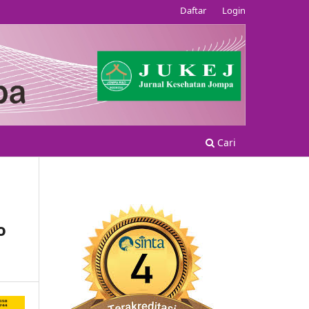
Daftar
Login
Cari
o