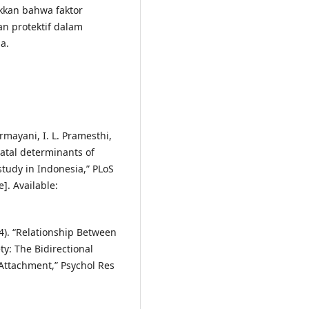
kkan bahwa faktor
an protektif dalam
a.
Ermayani, I. L. Pramesthi,
natal determinants of
study in Indonesia,” PLoS
e]. Available:
24). “Relationship Between
y: The Bidirectional
Attachment,” Psychol Res