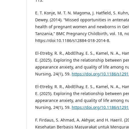
113.
E. T. Konje, M. T. N. Magoma, J. Hatfield, S. Kuhn
Dewey. (2014). “Missed opportunities in antenata
health of pregnant women and newborns in Geita
Tanzania,” BMC Pregnancy Childbirth, vol. 18, no.
https://doi:10.1186/s12884-018-2014-8.
El-Etreby, R. R., AbdElhay, E. S., Kamel, N. A., H
E. (2025). Exploring the relationship between pers
appearance anxiety, and quality of life among 
Nursing, 24(1), 59.
https://doi.org/10.1186/s129
El-Etreby, R. R., AbdElhay, E. S., Kamel, N. A., H
E. (2025). Exploring the relationship between pers
appearance anxiety, and quality of life among 
Nursing, 24(1), 59.
https://doi.org/10.1186/s129
F. Firdaus, S. Ahmad, A. Akhyar, and H. Haeril. (2
Kesehatan Berbasis Masyarakat untuk Mengurang