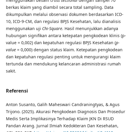
menggunakan desain
cross sectional
dengan sampel 70
berkas klaim yang diambil secara total sampling. Data
dikumpulkan melalui observasi dokumen berdasarkan ICD-
10, ICD-9-CM, dan regulasi BPJS Kesehatan, lalu dianalisis
menggunakan uji
Chi-Square
. Hasil menunjukkan adanya
hubungan signifikan antara ketepatan pengkodean klinis (p-
value = 0,002) dan kepatuhan regulasi BPJS Kesehatan (
p-
value
= 0,000) dengan status klaim. Ketepatan pengkodean
dan kepatuhan regulasi penting untuk mengurangi klaim
tertunda dan mendukung kelancaran administrasi rumah
sakit.
Referensi
Anton Susanto, Galih Maheswari Candraningtyas, & Agus
Trijono. (2025). Akurasi Pengkodean Diagnosis Dan Prosedur
Medis Serta Implikasinya Terhadap Klaim JKN Di RSUD
Pandan Arang. Jurnal Ilmiah Kedokteran Dan Kesehatan,