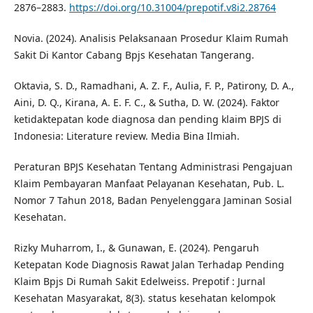
2876–2883.
https://doi.org/10.31004/prepotif.v8i2.28764
Novia. (2024). Analisis Pelaksanaan Prosedur Klaim Rumah
Sakit Di Kantor Cabang Bpjs Kesehatan Tangerang.
Oktavia, S. D., Ramadhani, A. Z. F., Aulia, F. P., Patirony, D. A.,
Aini, D. Q., Kirana, A. E. F. C., & Sutha, D. W. (2024). Faktor
ketidaktepatan kode diagnosa dan pending klaim BPJS di
Indonesia: Literature review. Media Bina Ilmiah.
Peraturan BPJS Kesehatan Tentang Administrasi Pengajuan
Klaim Pembayaran Manfaat Pelayanan Kesehatan, Pub. L.
Nomor 7 Tahun 2018, Badan Penyelenggara Jaminan Sosial
Kesehatan.
Rizky Muharrom, I., & Gunawan, E. (2024). Pengaruh
Ketepatan Kode Diagnosis Rawat Jalan Terhadap Pending
Klaim Bpjs Di Rumah Sakit Edelweiss. Prepotif : Jurnal
Kesehatan Masyarakat, 8(3). status kesehatan kelompok