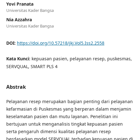
Yovi Pranata
Universitas Kader Bangsa
Nia Azzahra
Universitas Kader Bangsa
DOI:
https://doi.org/10.57218/jkj.Vol5.Iss2.2558
Kata Kunci:
kepuasan pasien, pelayanan resep, puskesmas,
SERVQUAL, SMART PLS 4
Abstrak
Pelayanan resep merupakan bagian penting dari pelayanan
kefarmasian di Puskesmas yang berperan dalam menjamin
keselamatan pasien dan mutu layanan. Penelitian ini
bertujuan untuk menganalisis tingkat kepuasan pasien
serta pengaruh dimensi kualitas pelayanan resep
berdasarkan model SERVQUAL terhadap kepuasan pasien di