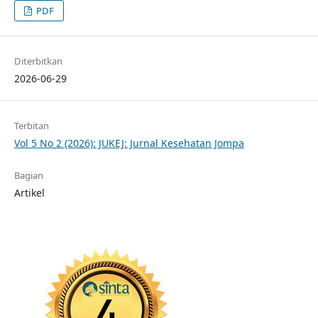
PDF
Diterbitkan
2026-06-29
Terbitan
Vol 5 No 2 (2026): JUKEJ: Jurnal Kesehatan Jompa
Bagian
Artikel