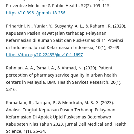
Preventive Medicine & Public Health, 52(2), 109–115.
https://10.3961/jpmph.18.256
.
Prihartini, N., Yuniar, Y., Susyanty, A. L., & Raharni, R. (2020).
Kepuasan Pasien Rawat Jalan terhadap Pelayanan
Kefarmasian di Rumah Sakit dan Puskesmas di 11 Provinsi
di Indonesia. Jurnal Kefarmasian Indonesia, 10(1), 42–49.
https://doi.org/10.22435/jki.v10i1.1697
Rahman, A. A., Ismail, A., & Ahmad, N. (2020). Patient
perception of pharmacy service quality in urban health
centers in Malaysia. BMC Health Services Research, 20(1),
5316.
Ramadani, R., Tarigan, P., & Mendrofa, M. S. G. (2023).
Analisis Tingkat Kepuasan Pasien Terhadap Pelayanan
Kefarmasian Di Apotek Uptd Puskesmas Botombawo
Kabupaten Nias Tahun 2023. Jurnal Deli Medical and Health
Science, 1(1), 25–34.