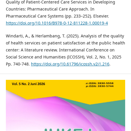
Quality of Patient-Centered Care Services in Developing
Countries: Pharmaceutical Care Approach. In
Pharmaceutical Care Systems (pp. 233–252). Elsevier.
https://doi.org/10.1016/B978-0-12-811228-1.00019-4
Windarti, A., & Herlambang, T. (2025). Analysis of the quality
of health services on patient satisfaction at the public health
center: A literature review. International Conference on
Social Science and Humanities (ICOSSH), Vol. 2, No. 1, 2025
Pp. 740-748.
https://doi.org/10.61796/icossh.v2i1.216
.