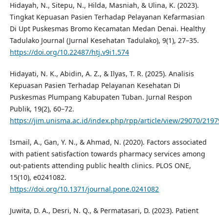
Hidayah, N., Sitepu, N., Hilda, Masniah, & Ulina, K. (2023).
Tingkat Kepuasan Pasien Terhadap Pelayanan Kefarmasian
Di Upt Puskesmas Bromo Kecamatan Medan Denai. Healthy
Tadulako Journal (Jurnal Kesehatan Tadulako), 9(1), 27–35.
https://doi.org/10.22487/htj.v9i1.574
Hidayati, N. K., Abidin, A. Z., & Ilyas, T. R. (2025). Analisis
Kepuasan Pasien Terhadap Pelayanan Kesehatan Di
Puskesmas Plumpang Kabupaten Tuban. Jurnal Respon
Publik, 19(2), 60–72.
https://jim.unisma.ac.id/index.php/rpp/article/view/29070/2197
Ismail, A., Gan, Y. N., & Ahmad, N. (2020). Factors associated
with patient satisfaction towards pharmacy services among
out-patients attending public health clinics. PLOS ONE,
15(10), e0241082.
https://doi.org/10.1371/journal.pone.0241082
Juwita, D. A., Desri, N. Q., & Permatasari, D. (2023). Patient