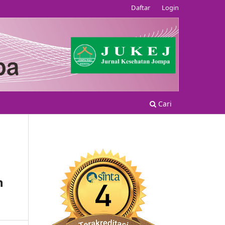
Daftar
Login
Cari
n