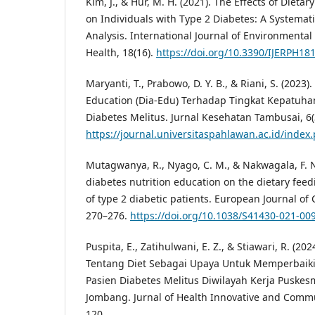
Kim, J., & Hur, M. H. (2021). The Effects of Dieta
on Individuals with Type 2 Diabetes: A Systemat
Analysis. International Journal of Environmenta
Health, 18(16).
https://doi.org/10.3390/IJERPH18
Maryanti, T., Prabowo, D. Y. B., & Riani, S. (2023
Education (Dia-Edu) Terhadap Tingkat Kepatuha
Diabetes Melitus. Jurnal Kesehatan Tambusai, 6(
https://journal.universitaspahlawan.ac.id/index.
Mutagwanya, R., Nyago, C. M., & Nakwagala, F. N.
diabetes nutrition education on the dietary feedi
of type 2 diabetic patients. European Journal of Cl
270–276.
https://doi.org/10.1038/S41430-021-00
Puspita, E., Zatihulwani, E. Z., & Stiawari, R. (2
Tentang Diet Sebagai Upaya Untuk Memperbaiki
Pasien Diabetes Melitus Diwilayah Kerja Puske
Jombang. Jurnal of Health Innovative and Commun
120.