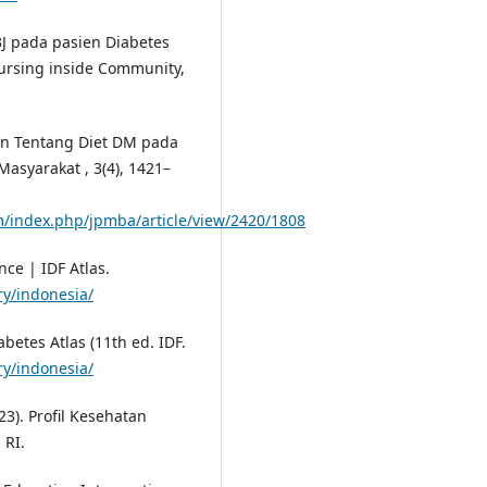
3J pada pasien Diabetes
ursing inside Community,
atan Tentang Diet DM pada
Masyarakat , 3(4), 1421–
/index.php/jpmba/article/view/2420/1808
nce | IDF Atlas.
ry/indonesia/
abetes Atlas (11th ed. IDF.
ry/indonesia/
3). Profil Kesehatan
 RI.