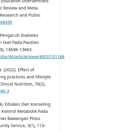
ry Education Interventions
ic Review and Meta-
l Research and Public
168439
). Pengaruh Diabetes
n Diet Pada Pasdien
3), 13648–13663.
php/jkt/article/view/49537/31168
 (2022). Effect of
ng practices and lifestyle
inical Nutrition, 76(2),
940-3
024). Edukasi Dan Konseling
 Kontrol Metabolik Pada
smas Bawangan Ploso
ity Service, 3(1), 113–