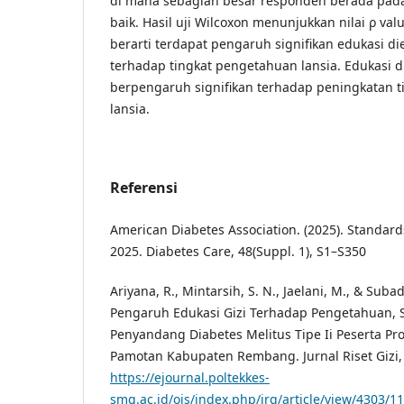
di mana sebagian besar responden berada pad
baik. Hasil uji Wilcoxon menunjukkan nilai ρ valu
berarti terdapat pengaruh signifikan edukasi die
terhadap tingkat pengetahuan lansia. Edukasi di
berpengaruh signifikan terhadap peningkatan 
lansia.
Referensi
American Diabetes Association. (2025). Standard
2025. Diabetes Care, 48(Suppl. 1), S1–S350
Ariyana, R., Mintarsih, S. N., Jaelani, M., & Subad
Pengaruh Edukasi Gizi Terhadap Pengetahuan, 
Penyandang Diabetes Melitus Tipe Ii Peserta Pr
Pamotan Kabupaten Rembang. Jurnal Riset Gizi, 
https://ejournal.poltekkes-
smg.ac.id/ojs/index.php/jrg/article/view/4303/1