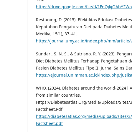
https://drive.google.com/file/d/1FnQjkjOAbY
Restuning, D. (2015). Efektifitas Edukasi Diabe
Kepatuhan Pengaturan Diet pada Diabetes Melit
Medika, 15(1), 37–41.
https://journal.umy.ac.id/index.php/mm/article
Sundari, S. N. S., & Sutrisno, R. Y. (2023). Pen
Diet Diabetes Mellitus Terhadap Pengetahuan 
Pasien Diabetes Mellitus Tipe II. Jurnal Sains Da
https://ejournal.unimman.ac.id/index.php/jusika
WHO. (2024). Diabetes around the world-2024 i =
from similar countries.
Https://Diabetesatlas.Org/Media/Uploads/Sites/
Factsheet.Pdf.
https://diabetesatlas.org/media/uploads/sites/3
Factsheet.pdf