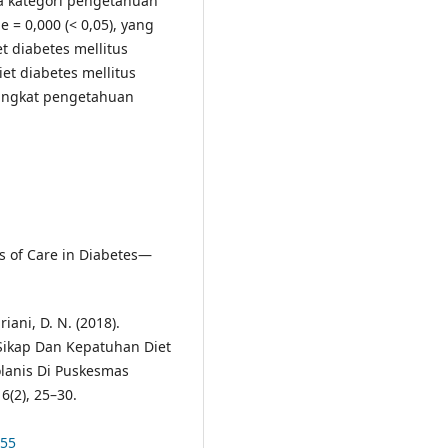
a kategori pengetahuan
e = 0,000 (< 0,05), yang
t diabetes mellitus
et diabetes mellitus
tingkat pengetahuan
s of Care in Diabetes—
riani, D. N. (2018).
Sikap Dan Kepatuhan Diet
olanis Di Puskesmas
6(2), 25–30.
155