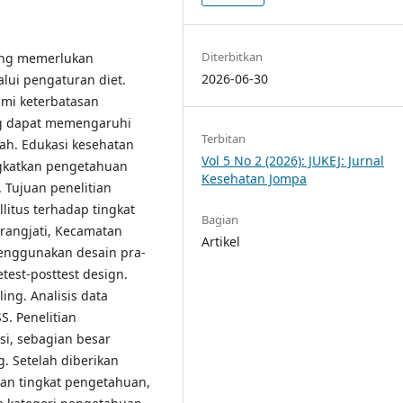
Diterbitkan
yang memerlukan
2026-06-30
lui pengaturan diet.
ami keterbatasan
ang dapat memengaruhi
Terbitan
ah. Edukasi kesehatan
Vol 5 No 2 (2026): JUKEJ: Jurnal
ngkatkan pengetahuan
Kesehatan Jompa
. Tujuan penelitian
litus terhadap tingkat
Bagian
rangjati, Kecamatan
Artikel
menggunakan desain pra-
est-posttest design.
ng. Analisis data
. Penelitian
i, sebagian besar
. Setelah diberikan
atan tingkat pengetahuan,