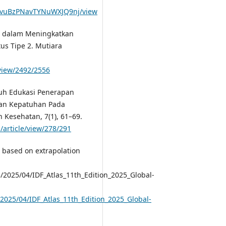
2WovuBzPNavTYNuWXJQ9nj/view
tes dalam Meningkatkan
us Tipe 2. Mutiara
/view/2492/2556
garuh Edukasi Penerapan
dan Kepatuhan Pada
n Kesehatan, 7(1), 61–69.
/article/view/278/291
 based on extrapolation
3/2025/04/IDF_Atlas_11th_Edition_2025_Global-
/2025/04/IDF_Atlas_11th_Edition_2025_Global-