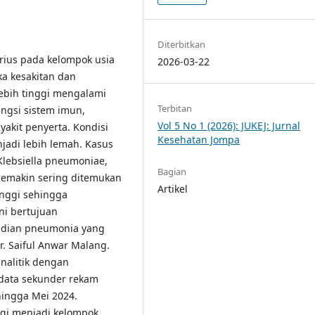
Diterbitkan
ius pada kelompok usia
2026-03-22
ka kesakitan dan
 lebih tinggi mengalami
Terbitan
ungsi sistem imun,
Vol 5 No 1 (2026): JUKEJ: Jurnal
yakit penyerta. Kondisi
Kesehatan Jompa
jadi lebih lemah. Kasus
Klebsiella pneumoniae,
Bagian
semakin sering ditemukan
Artikel
tinggi sehingga
ini bertujuan
jadian pneumonia yang
r. Saiful Anwar Malang.
nalitik dengan
data sekunder rekam
hingga Mei 2024.
agi menjadi kelompok