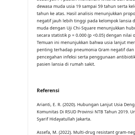
dewasa muda usia 19 sampai 59 tahun serta kelo
tahun ke atas. Hasil analisis menunjukkan pro
negatif jauh lebih tinggi pada kelompok lansia
muda dengan Uji Chi-Square menunjukkan hu
secara statistik p = 0.000 (p <0.05) dengan nilai 
Temuan ini menunjukkan bahwa usia lanjut meru
penting terhadap pneumonia Gram negatif dan
pencegahan infeksi serta penggunaan antibioti
pasien lansia di rumah sakit.
Referensi
Arianti, E. R. (2020). Hubungan Lanjut Usia De
Komunitas Di RSUD Provinsi NTB Tahun 2019. Un
Syarif Hidayatullah Jakarta.
Assefa, M. (2022). Multi-drug resistant gram-neg