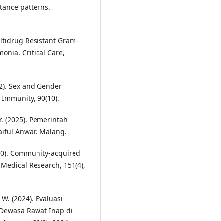
stance patterns.
Multidrug Resistant Gram-
nia. Critical Care,
022). Sex and Gender
d Immunity, 90(10).
. (2025). Pemerintah
aiful Anwar. Malang.
020). Community-acquired
 Medical Research, 151(4),
 W. (2024). Evaluasi
Dewasa Rawat Inap di