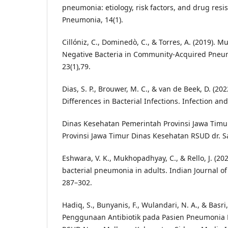
pneumonia: etiology, risk factors, and drug resi
Pneumonia, 14(1).
Cillóniz, C., Dominedò, C., & Torres, A. (2019). 
Negative Bacteria in Community-Acquired Pneumo
23(1),79.
Dias, S. P., Brouwer, M. C., & van de Beek, D. (2
Differences in Bacterial Infections. Infection an
Dinas Kesehatan Pemerintah Provinsi Jawa Timur
Provinsi Jawa Timur Dinas Kesehatan RSUD dr. S
Eshwara, V. K., Mukhopadhyay, C., & Rello, J. (2
bacterial pneumonia in adults. Indian Journal of
287–302.
Hadiq, S., Bunyanis, F., Wulandari, N. A., & Basri,
Penggunaan Antibiotik pada Pasien Pneumonia 