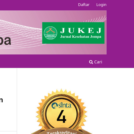
Daftar
Login
Cari
n