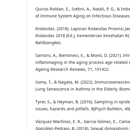
Quiros-Roldan, E., Sottini, A., Natali, P. G., & Imb
of Immune System Aging on Infectious Diseases.
Riskesdas. (2018). Laporan Riskesdas Provinsi J
Riskesdas 2018 (Ed.), Kementerian Kesehatan R
Balitbangkes.
Santoro, A., Bientinesi, E., & Monti, D. (2021).
inflammaging in the aging process age-related d
Ageing Research Reviews, 71, 101422.
Soma, T., & Nagata, M. (2022). Immunosenescen
Lung Senescence in Asthma in the Elderly. Biomo
Tyrer, S., & Heyman, B. (2016). Sampling in epid
issues, hazards and pitfalls. BJPsych Bulletin, 40
Vázquez-Martínez, E. R., García-Gómez, E., Camac
González-Pedrajo, B. (2018). Sexual dimorphism i