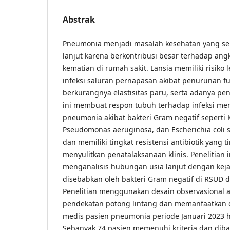
Abstrak
Pneumonia menjadi masalah kesehatan yang ser
lanjut karena berkontribusi besar terhadap ang
kematian di rumah sakit. Lansia memiliki risiko
infeksi saluran pernapasan akibat penurunan f
berkurangnya elastisitas paru, serta adanya pen
ini membuat respon tubuh terhadap infeksi men
pneumonia akibat bakteri Gram negatif seperti 
Pseudomonas aeruginosa, dan Escherichia coli 
dan memiliki tingkat resistensi antibiotik yang 
menyulitkan penatalaksanaan klinis. Penelitian 
menganalisis hubungan usia lanjut dengan ke
disebabkan oleh bakteri Gram negatif di RSUD d
Penelitian menggunakan desain observasional a
pendekatan potong lintang dan memanfaatkan 
medis pasien pneumonia periode Januari 2023 
Sebanyak 74 pasien memenuhi kriteria dan dib