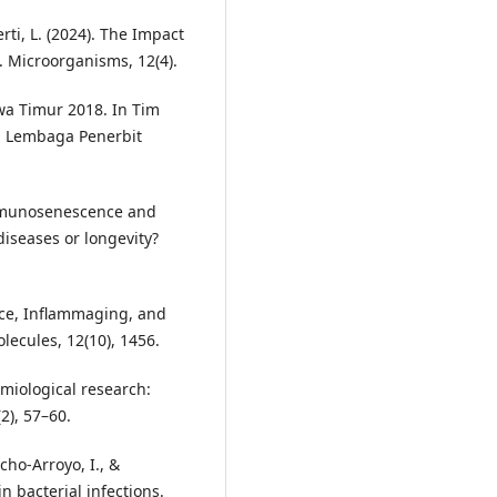
erti, L. (2024). The Impact
 Microorganisms, 12(4).
awa Timur 2018. In Tim
I. Lembaga Penerbit
 Immunosenescence and
iseases or longevity?
ce, Inflammaging, and
lecules, 12(10), 1456.
emiological research:
(2), 57–60.
ho-Arroyo, I., &
n bacterial infections.