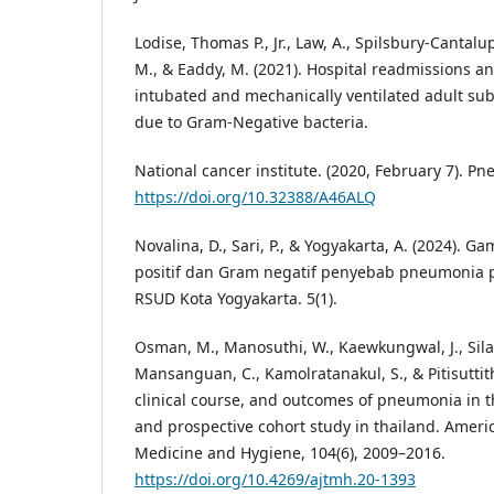
Lodise, Thomas P., Jr., Law, A., Spilsbury-Cantalup
M., & Eaddy, M. (2021). Hospital readmissions a
intubated and mechanically ventilated adult su
due to Gram-Negative bacteria.
National cancer institute. (2020, February 7). P
https://doi.org/10.32388/A46ALQ
Novalina, D., Sari, P., & Yogyakarta, A. (2024). 
positif dan Gram negatif penyebab pneumonia p
RSUD Kota Yogyakarta. 5(1).
Osman, M., Manosuthi, W., Kaewkungwal, J., Sil
Mansanguan, C., Kamolratanakul, S., & Pitisuttith
clinical course, and outcomes of pneumonia in th
and prospective cohort study in thailand. Americ
Medicine and Hygiene, 104(6), 2009–2016.
https://doi.org/10.4269/ajtmh.20-1393