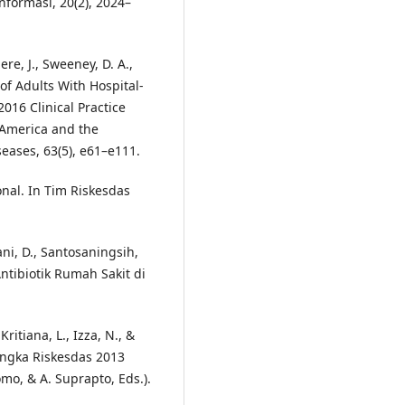
formasi, 20(2), 2024–
re, J., Sweeney, D. A.,
 of Adults With Hospital-
016 Clinical Practice
f America and the
seases, 63(5), e61–e111.
nal. In Tim Riskesdas
ni, D., Santosaningsih,
Antibiotik Rumah Sakit di
Kritiana, L., Izza, N., &
 angka Riskesdas 2013
mo, & A. Suprapto, Eds.).