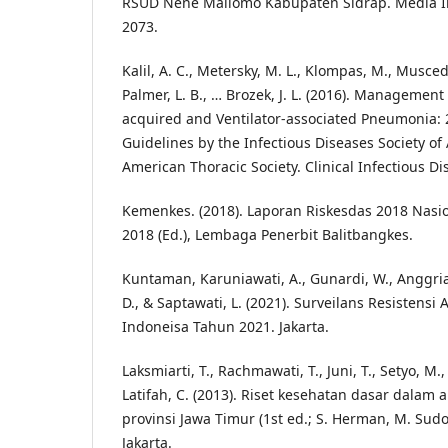
RSUD Nene Mallomo Kabupaten Sidrap. Media In
2073.
Kalil, A. C., Metersky, M. L., Klompas, M., Muscede
Palmer, L. B., … Brozek, J. L. (2016). Management
acquired and Ventilator-associated Pneumonia: 2
Guidelines by the Infectious Diseases Society o
American Thoracic Society. Clinical Infectious Di
Kemenkes. (2018). Laporan Riskesdas 2018 Nasio
2018 (Ed.), Lembaga Penerbit Balitbangkes.
Kuntaman, Karuniawati, A., Gunardi, W., Anggria
D., & Saptawati, L. (2021). Surveilans Resistensi 
Indoneisa Tahun 2021. Jakarta.
Laksmiarti, T., Rachmawati, T., Juni, T., Setyo, M., 
Latifah, C. (2013). Riset kesehatan dasar dalam
provinsi Jawa Timur (1st ed.; S. Herman, M. Sudo
Jakarta.