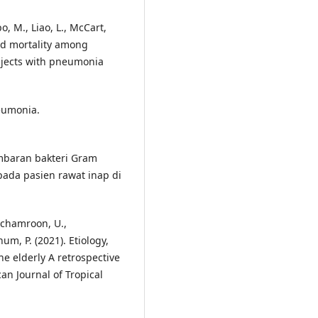
o, M., Liao, L., McCart,
nd mortality among
bjects with pneumonia
neumonia.
Gambaran bakteri Gram
ada pasien rawat inap di
achamroon, U.,
um, P. (2021). Etiology,
e elderly A retrospective
an Journal of Tropical