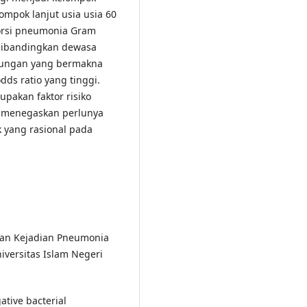
mpok lanjut usia usia 60
porsi pneumonia Gram
 dibandingkan dewasa
bungan yang bermakna
odds ratio yang tinggi.
pakan faktor risiko
 menegaskan perlunya
k yang rasional pada
ngan Kejadian Pneumonia
iversitas Islam Negeri
ative bacterial