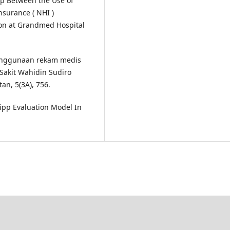
p Between the Use of
nsurance ( NHI )
ion at Grandmed Hospital
i penggunaan rekam medis
 Sakit Wahidin Sudiro
an, 5(3A), 756.
 Cipp Evaluation Model In