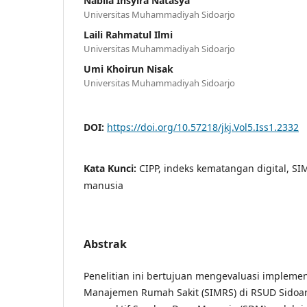
Nabila Insyira Natasya
Universitas Muhammadiyah Sidoarjo
Laili Rahmatul Ilmi
Universitas Muhammadiyah Sidoarjo
Umi Khoirun Nisak
Universitas Muhammadiyah Sidoarjo
DOI:
https://doi.org/10.57218/jkj.Vol5.Iss1.2332
Kata Kunci:
CIPP, indeks kematangan digital, S
manusia
Abstrak
Penelitian ini bertujuan mengevaluasi implemen
Manajemen Rumah Sakit (SIMRS) di RSUD Sidoar