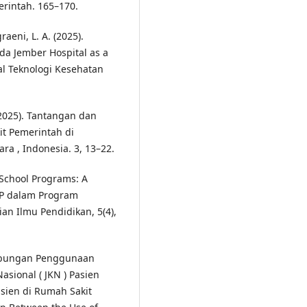
rintah. 165–170.
aeni, L. A. (2025).
ada Jember Hospital as a
al Teknologi Kesehatan
. (2025). Tantangan dan
t Pemerintah di
ra , Indonesia. 3, 13–22.
 School Programs: A
IPP dalam Program
ian Ilmu Pendidikan, 5(4),
. Hubungan Penggunaan
sional ( JKN ) Pasien
sien di Rumah Sakit