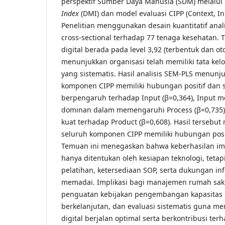
perspektif Sumber Daya Manusia (SDM) melalui 
Index
(DMI) dan model evaluasi CIPP (Context, In
Penelitian menggunakan desain kuantitatif ana
cross-sectional terhadap 77 tenaga kesehatan.
digital berada pada level 3,92 (terbentuk dan oto
menunjukkan organisasi telah memiliki tata kel
yang sistematis. Hasil analisis SEM-PLS menun
komponen CIPP memiliki hubungan positif dan si
berpengaruh terhadap Input (β=0,364), Input me
dominan dalam memengaruhi Process (β=0,735)
kuat terhadap Product (β=0,608). Hasil terseb
seluruh komponen CIPP memiliki hubungan positi
Temuan ini menegaskan bahwa keberhasilan im
hanya ditentukan oleh kesiapan teknologi, tetap
pelatihan, ketersediaan SOP, serta dukungan inf
memadai. Implikasi bagi manajemen rumah saki
penguatan kebijakan pengembangan kapasitas 
berkelanjutan, dan evaluasi sistematis guna me
digital berjalan optimal serta berkontribusi t