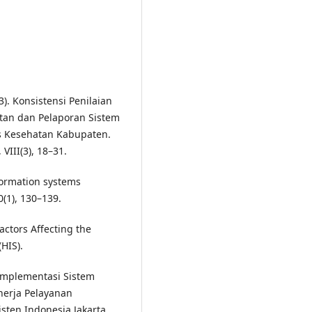
3). Konsistensi Penilaian
tan dan Pelaporan Sistem
as Kesehatan Kabupaten.
VIII(3), 18–31.
nformation systems
(1), 130–139.
Factors Affecting the
HIS).
 Implementasi Sistem
nerja Pelayanan
sten Indonesia Jakarta