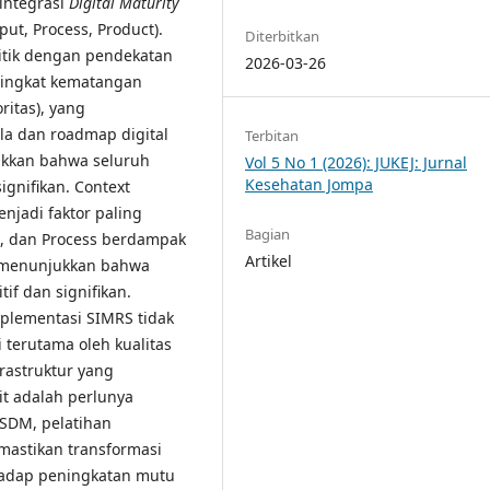
integrasi
Digital Maturity
put, Process, Product).
Diterbitkan
litik dengan pendekatan
2026-03-26
 Tingkat kematangan
ritas), yang
ola dan roadmap digital
Terbitan
jukkan bahwa seluruh
Vol 5 No 1 (2026): JUKEJ: Jurnal
Kesehatan Jompa
gnifikan. Context
njadi faktor paling
Bagian
, dan Process berdampak
Artikel
ut menunjukkan bahwa
f dan signifikan.
plementasi SIMRS tidak
i terutama oleh kualitas
rastruktur yang
t adalah perlunya
SDM, pelatihan
mastikan transformasi
erhadap peningkatan mutu