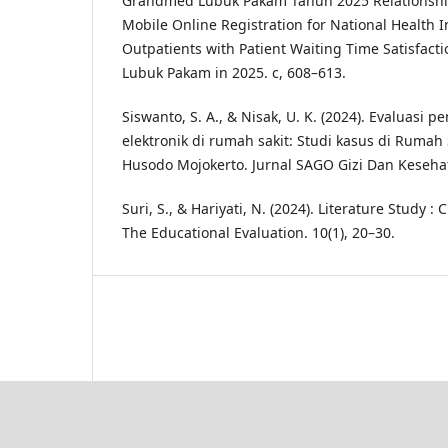
Grandmed Lubuk Pakam Tahun 2025 Relationshi
Mobile Online Registration for National Health I
Outpatients with Patient Waiting Time Satisfact
Lubuk Pakam in 2025. c, 608–613.
Siswanto, S. A., & Nisak, U. K. (2024). Evaluas
elektronik di rumah sakit: Studi kasus di Rumah
Husodo Mojokerto. Jurnal SAGO Gizi Dan Kesehat
Suri, S., & Hariyati, N. (2024). Literature Study :
The Educational Evaluation. 10(1), 20–30.