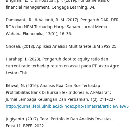
Brigham, E. F., & Houston, J. F. (2019). Fundamentals of
financial management. Cengage Learning, 34.
Damayanti, R., & Valianti, R. M. (2017). Pengaruh DAR, DER,
ROA dan NPM Terhadap Harga Saham. Jurnal Media
Wahana Ekonomika, 13(01), 16–36.
Ghozali. (2018). Aplikasi Analisis Multifariete IBM SPSS 25.
Harahap, I. (2023). Pengaruh debt to equity ratio dan
current ratio terhadap return on asset pada PT. Astra Agro
Lestari Tbk.
Ikhwal, N. (2016). Analisis Roa Dan Roe Terhadap
Profitabilitas Bank Di Bursa Efek Indonesia. Al-Masraf :
Jurnal Lembaga Keuangan Dan Perbankan, 1(2), 211–227.
http://journal.febi.uinib.ac.id/index.php/almasraf/article/view/
Jugiyanto. (2017). Teori Portofolio Dan Analisis Investasi,
Edisi 11. BPFE. 2022.