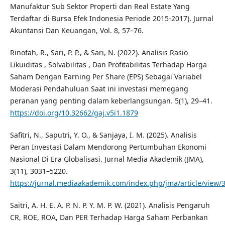
Manufaktur Sub Sektor Properti dan Real Estate Yang
Terdaftar di Bursa Efek Indonesia Periode 2015-2017). Jurnal
Akuntansi Dan Keuangan, Vol. 8, 57–76.
Rinofah, R., Sari, P. P., & Sari, N. (2022). Analisis Rasio
Likuiditas , Solvabilitas , Dan Profitabilitas Terhadap Harga
Saham Dengan Earning Per Share (EPS) Sebagai Variabel
Moderasi Pendahuluan Saat ini investasi memegang
peranan yang penting dalam keberlangsungan. 5(1), 29–41.
https://doi.org/10.32662/gaj.v5i1.1879
Safitri, N., Saputri, Y. O., & Sanjaya, I. M. (2025). Analisis
Peran Investasi Dalam Mendorong Pertumbuhan Ekonomi
Nasional Di Era Globalisasi. Jurnal Media Akademik (JMA),
3(11), 3031–5220.
https://jurnal.mediaakademik.com/index.php/jma/article/view/
Saitri, A. H. E. A. P. N. P. Y. M. P. W. (2021). Analisis Pengaruh
CR, ROE, ROA, Dan PER Terhadap Harga Saham Perbankan