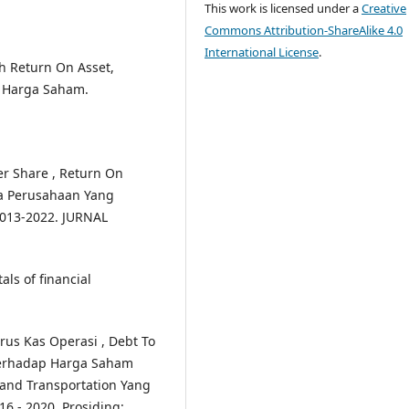
This work is licensed under a
Creative
Commons Attribution-ShareAlike 4.0
International License
.
uh Return On Asset,
p Harga Saham.
Per Share , Return On
a Perusahaan Yang
e 2013-2022. JURNAL
als of financial
Arus Kas Operasi , Debt To
 Terhadap Harga Saham
s and Transportation Yang
16 - 2020. Prosiding: