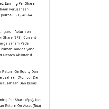
et, Earning Per Share,
ahaan Perusahaan
Journal, 3(1), 48–64.
 Pengaruh Return on
r Share (EPS), Current
p Harga Saham Pada
n Rumah Tangga yang
RI Neraca Akuntansi
uh Return On Equity Dan
erusahaan Otomotif Dan
irausahaan Dan Bisnis,
arning Per Share (Eps), Net
Dan Return On Asset (Roa)