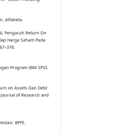
. Alfabeta.
24). Pengaruh Return On
hadap Harga Saham Pada
367–378.
 Dengan Program IBM SPSS
eturn on Assets Dan Debt
 Journal of Research and
vestasi. BPFE.