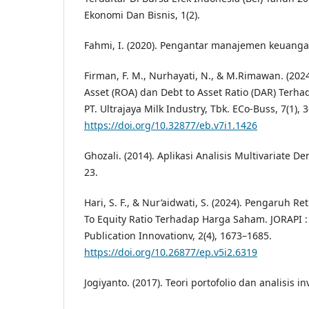
Ekonomi Dan Bisnis, 1(2).
Fahmi, I. (2020). Pengantar manajemen keuangan
Firman, F. M., Nurhayati, N., & M.Rimawan. (20
Asset (ROA) dan Debt to Asset Ratio (DAR) Ter
PT. Ultrajaya Milk Industry, Tbk. ECo-Buss, 7(1), 
https://doi.org/10.32877/eb.v7i1.1426
Ghozali. (2014). Aplikasi Analisis Multivariate
23.
Hari, S. F., & Nur’aidwati, S. (2024). Pengaruh R
To Equity Ratio Terhadap Harga Saham. JORAPI :
Publication Innovationv, 2(4), 1673–1685.
https://doi.org/10.26877/ep.v5i2.6319
Jogiyanto. (2017). Teori portofolio dan analisis in