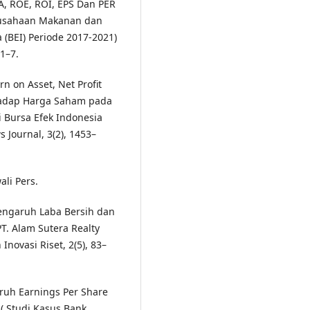
OA, ROE, ROI, EPS Dan PER
rusahaan Makanan dan
 (BEI) Periode 2017-2021)
1–7.
rn on Asset, Net Profit
rhadap Harga Saham pada
 Bursa Efek Indonesia
 Journal, 3(2), 1453–
ali Pers.
Pengaruh Laba Bersih dan
. Alam Sutera Realty
Inovasi Riset, 2(5), 83–
garuh Earnings Per Share
( Studi Kasus Bank