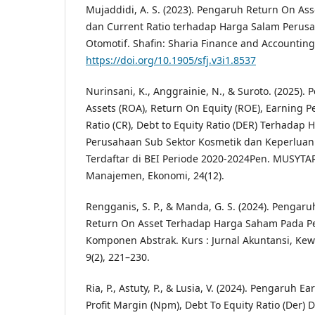
Mujaddidi, A. S. (2023). Pengaruh Return On Ass
dan Current Ratio terhadap Harga Salam Perus
Otomotif. Shafin: Sharia Finance and Accounting 
https://doi.org/10.1905/sfj.v3i1.8537
Nurinsani, K., Anggrainie, N., & Suroto. (2025).
Assets (ROA), Return On Equity (ROE), Earning Pe
Ratio (CR), Debt to Equity Ratio (DER) Terhada
Perusahaan Sub Sektor Kosmetik dan Keperlua
Terdaftar di BEI Periode 2020-2024Pen. MUSYTA
Manajemen, Ekonomi, 24(12).
Rengganis, S. P., & Manda, G. S. (2024). Pengar
Return On Asset Terhadap Harga Saham Pada P
Komponen Abstrak. Kurs : Jurnal Akuntansi, Kew
9(2), 221–230.
Ria, P., Astuty, P., & Lusia, V. (2024). Pengaruh E
Profit Margin (Npm), Debt To Equity Ratio (Der) 