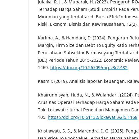
Julaika, R. J., & Mubarak, H. (2023). Pengaruh R
Terhadap Harga Saham (Studi Empiris Pada Pe
Minuman yang terdaftar di Bursa Efek Indonesia
Riski. Ekonomi Bisnis dan Kewirausahaan, 12(2), 
Karlina, A., & Hamdani, D. (2024). Pengaruh Retu
Margin, Firm Size dan Debt To Equity Ratio Te
Perusahaan Subsektor Farmasi yang Terdaftar di
(BEI) Periode Tahun 2015-2022. Economic Reviews
1469.
https://doi.org/10.56709/mrj.v3i2.482
Kasmir. (2019). Analisis laporan keuangan. Rajaw
Khairunnisyah, Huda, N., & Wulandari. (2024). 
Arus Kas Operasi Terhadap Harga Saham Pada PT
Tbk. Lokawati : Jurnal Penelitian Manajemen Dan 
105.
https://doi.org/10.61132/lokawati.v2i5.1168
Kristiawati, S. S., & Marendra, I. G. (2025). Pen
Dan Price To Book Value Terhadap Harga Saham 