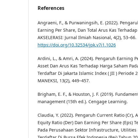
References
Angraeni, F., & Purwaningsih, E. (2022). Pengar
Earning Per Share, Dan Total Arus Kas Terhada
AKSELERASI: Jurnal Ilmiah Nasional, 4(2), 53–66.
https://doi.org/10.32534/jpk.v7i1.1026
Ardini, L., & Amri, A. (2024). Pengaruh Earning 
Asset Dan Arus Kas Terhadap Harga Saham Pad
Terdaftar Di Jakarta Islamic Index ( JII ) Period
MANEKSI, 13(2), 449–457.
Brigham, E. F., & Houston, J. F. (2019). Fundament
management (15th ed.). Cengage Learning.
Claudia, Y. (2022). Pengaruh Current Ratio (Cr), 
Equity Ratio (Der) Dan Earning Per Share (Eps)
Pada Perusahaan Sektor Infrastructure, Utilitie
Terdaftar Di Bursa Efek Indonesia (Bei) Tahun 20