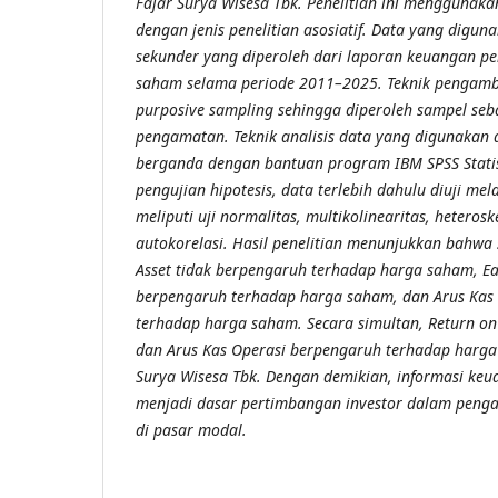
Fajar Surya Wisesa Tbk. Penelitian ini menggunaka
dengan jenis penelitian asosiatif. Data yang digu
sekunder yang diperoleh dari laporan keuangan p
saham selama periode 2011–2025. Teknik pengam
purposive sampling sehingga diperoleh sampel se
pengamatan. Teknik analisis data yang digunakan a
berganda dengan bantuan program IBM SPSS Statis
pengujian hipotesis, data terlebih dahulu diuji mela
meliputi uji normalitas, multikolinearitas, heterosk
autokorelasi. Hasil penelitian menunjukkan bahwa 
Asset tidak berpengaruh terhadap harga saham, Ea
berpengaruh terhadap harga saham, dan Arus Kas
terhadap harga saham. Secara simultan, Return on 
dan Arus Kas Operasi berpengaruh terhadap harga
Surya Wisesa Tbk. Dengan demikian, informasi ke
menjadi dasar pertimbangan investor dalam penga
di pasar modal
.