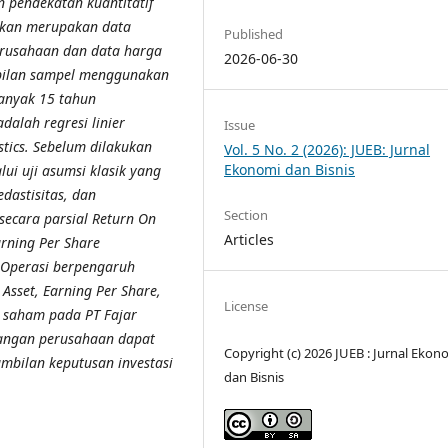
n pendekatan kuantitatif
nakan merupakan data
Published
erusahaan dan data harga
2026-06-30
bilan sampel menggunakan
banyak 15 tahun
dalah regresi linier
Issue
tics. Sebelum dilakukan
Vol. 5 No. 2 (2026): JUEB: Jurnal
Ekonomi dan Bisnis
lui uji asumsi klasik yang
edastisitas, dan
Section
secara parsial Return On
Articles
rning Per Share
 Operasi berpengaruh
Asset, Earning Per Share,
License
 saham pada PT Fajar
uangan perusahaan dapat
Copyright (c) 2026 JUEB : Jurnal Ekon
mbilan keputusan investasi
dan Bisnis