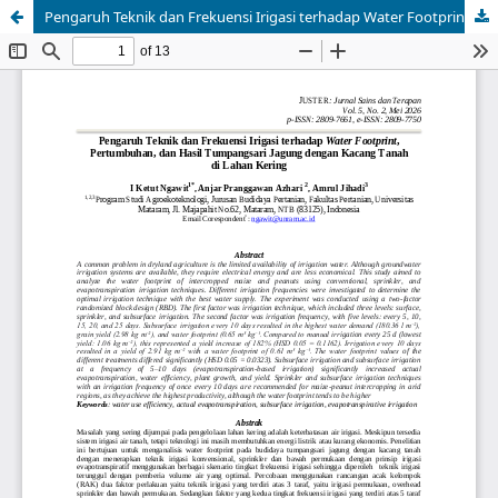
Pengaruh Teknik dan Frekuensi Irigasi terhadap Water Footprint, Pertumbuhan, dan Hasil Tumpangsari Jagung dengan Kacang Tanah di Lahan Kering