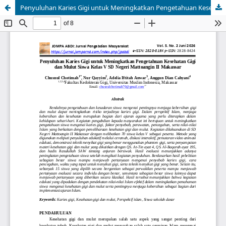
Penyuluhan Karies Gigi untuk Meningkatkan Pengetahuan Kesehatan Gigi dan Mulut Siswa Kelas V SD Negeri Mattoangin II Makassar