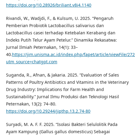
https://doi.org/10.28926/briliant.v8i4.1140
Rivandi, W., Wadjdi, F., & Kulsum, U. 2025. “Pengaruh
Pemberian Probiotik Lactobacillus salivarius dan
Lactobacillus casei terhadap Ketebalan Kerabang dan
Indeks Putih Telur Ayam Petelur.” Dinamika Rekasatwa:
Jurnal Ilmiah Peternakan, 14(1): 33–
40.
https://jim.unisma.ac.id/index.php/fapet/article/viewFile/27
utm_source=chatgpt.com
Suganda, R., Afnan, & Jakaria. 2025. “Evaluation of Sales
Patterns of Poultry Antibiotics and Vitamins in the Veterinary
Drug Industry: Implications for Farm Health and
Sustainability.” Jurnal Ilmu Produksi dan Teknologi Hasil
Peternakan, 13(2): 74–80.
https://doi.org/10.29244/jipthp.13.2.74-80
Suryadi, M. A. F. F. 2025. “Isolasi Bakteri Selulolitik Pada
Ayam Kampung (Gallus gallus domesticus) Sebagai