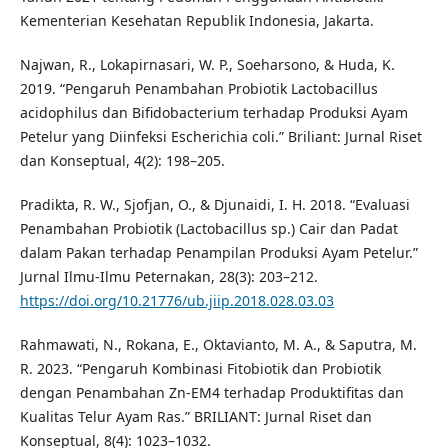
Kementerian Kesehatan Republik Indonesia, Jakarta.
Najwan, R., Lokapirnasari, W. P., Soeharsono, & Huda, K.
2019. “Pengaruh Penambahan Probiotik Lactobacillus
acidophilus dan Bifidobacterium terhadap Produksi Ayam
Petelur yang Diinfeksi Escherichia coli.” Briliant: Jurnal Riset
dan Konseptual, 4(2): 198–205.
Pradikta, R. W., Sjofjan, O., & Djunaidi, I. H. 2018. “Evaluasi
Penambahan Probiotik (Lactobacillus sp.) Cair dan Padat
dalam Pakan terhadap Penampilan Produksi Ayam Petelur.”
Jurnal Ilmu-Ilmu Peternakan, 28(3): 203–212.
https://doi.org/10.21776/ub.jiip.2018.028.03.03
Rahmawati, N., Rokana, E., Oktavianto, M. A., & Saputra, M.
R. 2023. “Pengaruh Kombinasi Fitobiotik dan Probiotik
dengan Penambahan Zn-EM4 terhadap Produktifitas dan
Kualitas Telur Ayam Ras.” BRILIANT: Jurnal Riset dan
Konseptual, 8(4): 1023–1032.