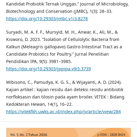
Kandidat Probiotik Ternak Unggas.” Journal of Microbiology,
Biotechnology and Conservation (jMBC), 1(3): 28–33.
https://doi.org/10.29303/jmbc.v1i3.8278
Suryadi, M. A. F. F., Mursyid, M. H., Anwar, K., Ali, M., &
Kisworo, D. 2023. “Isolation of Cellulolytic Bacteria from
Kalkun (Meleagris gallopavo) Gastro-Intestinal Tract as a
Candidate Probiotics for Poultry.” Jurnal Penelitian
Pendidikan IPA, 9(5): 3981–3985.
https://doi.org/10.29303/jppipa.v9i5.3739
Wibisono, C., Pamudya, K. G. S., & Wijayanti, A. D. (2024).
Kajian artikel : kajian residu dan deteksi residu antibiotik
norfloksasin dan tilosin pada ayam broiler. VITEK : Bidang
Kedokteran Hewan, 14(1), 16–22.
https://vitekfkh.uwks.ac.id/index.php/jv/article/view/284