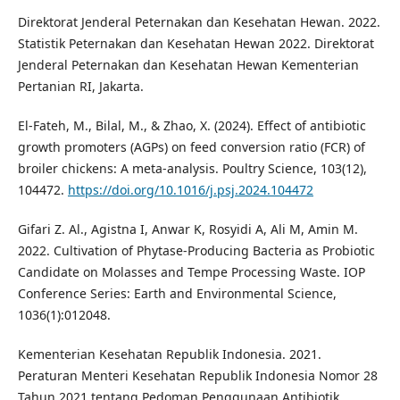
Direktorat Jenderal Peternakan dan Kesehatan Hewan. 2022.
Statistik Peternakan dan Kesehatan Hewan 2022. Direktorat
Jenderal Peternakan dan Kesehatan Hewan Kementerian
Pertanian RI, Jakarta.
El-Fateh, M., Bilal, M., & Zhao, X. (2024). Effect of antibiotic
growth promoters (AGPs) on feed conversion ratio (FCR) of
broiler chickens: A meta-analysis. Poultry Science, 103(12),
104472.
https://doi.org/10.1016/j.psj.2024.104472
Gifari Z. Al., Agistna I, Anwar K, Rosyidi A, Ali M, Amin M.
2022. Cultivation of Phytase-Producing Bacteria as Probiotic
Candidate on Molasses and Tempe Processing Waste. IOP
Conference Series: Earth and Environmental Science,
1036(1):012048.
Kementerian Kesehatan Republik Indonesia. 2021.
Peraturan Menteri Kesehatan Republik Indonesia Nomor 28
Tahun 2021 tentang Pedoman Penggunaan Antibiotik.