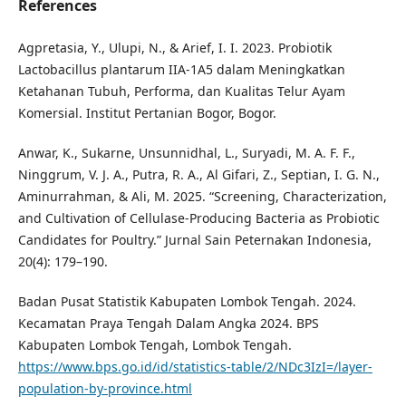
References
Agpretasia, Y., Ulupi, N., & Arief, I. I. 2023. Probiotik
Lactobacillus plantarum IIA-1A5 dalam Meningkatkan
Ketahanan Tubuh, Performa, dan Kualitas Telur Ayam
Komersial. Institut Pertanian Bogor, Bogor.
Anwar, K., Sukarne, Unsunnidhal, L., Suryadi, M. A. F. F.,
Ninggrum, V. J. A., Putra, R. A., Al Gifari, Z., Septian, I. G. N.,
Aminurrahman, & Ali, M. 2025. “Screening, Characterization,
and Cultivation of Cellulase-Producing Bacteria as Probiotic
Candidates for Poultry.” Jurnal Sain Peternakan Indonesia,
20(4): 179–190.
Badan Pusat Statistik Kabupaten Lombok Tengah. 2024.
Kecamatan Praya Tengah Dalam Angka 2024. BPS
Kabupaten Lombok Tengah, Lombok Tengah.
https://www.bps.go.id/id/statistics-table/2/NDc3IzI=/layer-
population-by-province.html