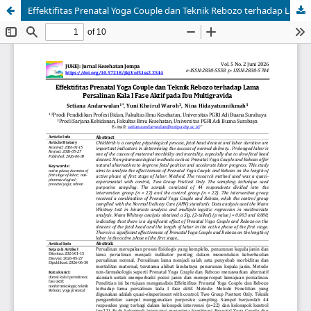
Effektifitas Prenatal Yoga Couple dan Teknik Rebozo terhadap Lama Persalinan Kala I Fase Aktif pada Ibu Multigravida